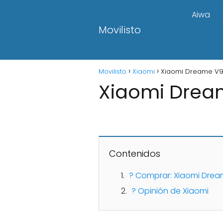
Aiwa
Movilisto
Movilisto
Xiaomi
Xiaomi Dreame V9
Xiaomi Drea
Contenidos
? Comprar: Xiaomi Drea
? Opinión de Xiaomi