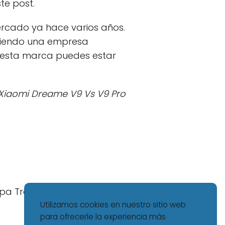
te post.
cado ya hace varios años.
 siendo una empresa
 esta marca puedes estar
 Xiaomi Dreame V9 Vs V9 Pro
pa Trasera Xiaomi Mi5S
Utilizamos cookies en nuestro sitio web
para ofrecerle la experiencia más