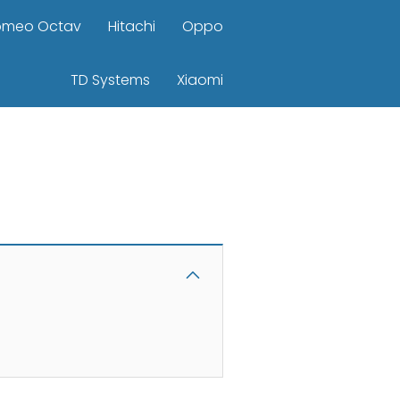
omeo Octav
Hitachi
Oppo
TD Systems
Xiaomi