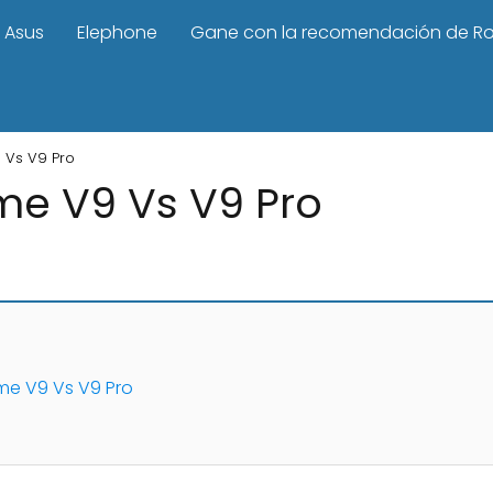
Asus
Elephone
Gane con la recomendación de R
 Vs V9 Pro
me V9 Vs V9 Pro
me V9 Vs V9 Pro