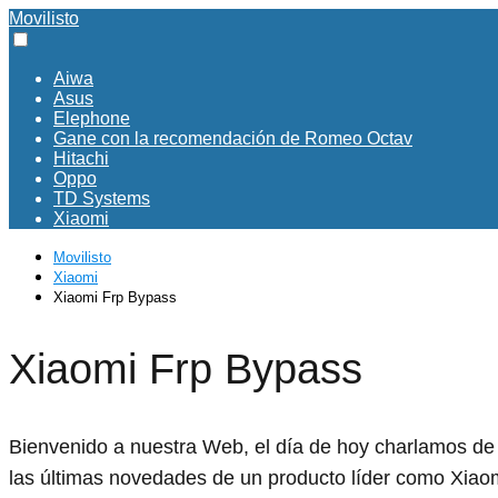
Movilisto
Aiwa
Asus
Elephone
Gane con la recomendación de Romeo Octav
Hitachi
Oppo
TD Systems
Xiaomi
Movilisto
Xiaomi
Xiaomi Frp Bypass
Xiaomi Frp Bypass
Bienvenido a nuestra Web, el día de hoy charlamos de 
las últimas novedades de un producto líder como Xiao