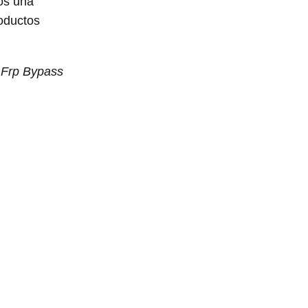
os una
oductos
 Frp Bypass