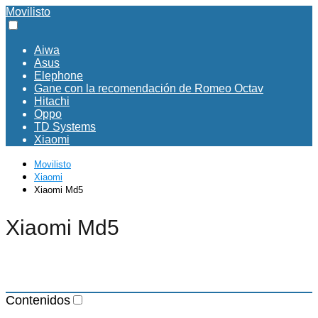
Movilisto
Aiwa
Asus
Elephone
Gane con la recomendación de Romeo Octav
Hitachi
Oppo
TD Systems
Xiaomi
Movilisto
Xiaomi
Xiaomi Md5
Xiaomi Md5
Contenidos