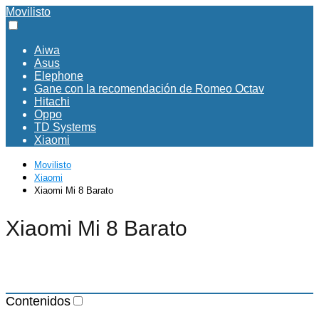
Movilisto
Aiwa
Asus
Elephone
Gane con la recomendación de Romeo Octav
Hitachi
Oppo
TD Systems
Xiaomi
Movilisto
Xiaomi
Xiaomi Mi 8 Barato
Xiaomi Mi 8 Barato
Contenidos