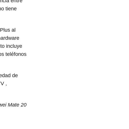
ncia entre
no tiene
Plus al
 hardware
to incluye
os teléfonos
iedad de
V ,
wei Mate 20