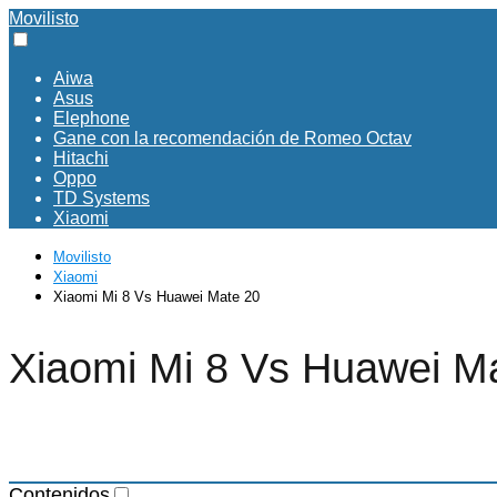
Movilisto
Aiwa
Asus
Elephone
Gane con la recomendación de Romeo Octav
Hitachi
Oppo
TD Systems
Xiaomi
Movilisto
Xiaomi
Xiaomi Mi 8 Vs Huawei Mate 20
Xiaomi Mi 8 Vs Huawei M
Contenidos