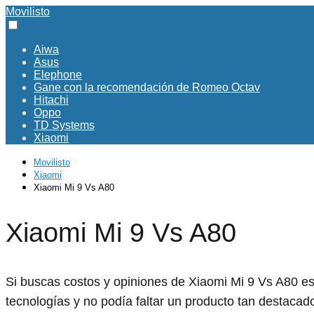
Movilisto
Aiwa
Asus
Elephone
Gane con la recomendación de Romeo Octav
Hitachi
Oppo
TD Systems
Xiaomi
Movilisto
Xiaomi
Xiaomi Mi 9 Vs A80
Xiaomi Mi 9 Vs A80
Si buscas costos y opiniones de Xiaomi Mi 9 Vs A80 es
tecnologías y no podía faltar un producto tan destaca