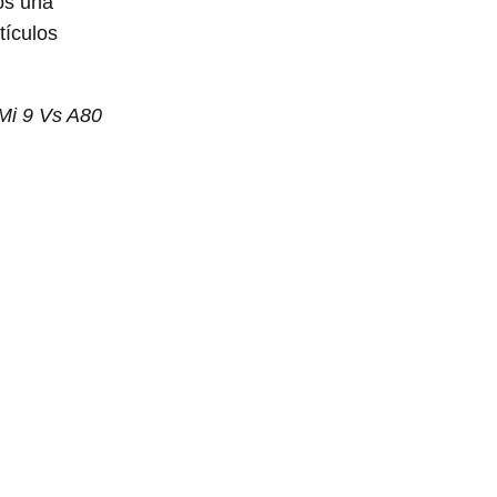
os una
tículos
 Mi 9 Vs A80