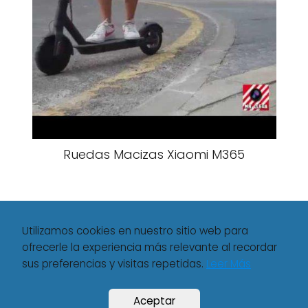
Ruedas Macizas Xiaomi M365
Utilizamos cookies en nuestro sitio web para
ofrecerle la experiencia más relevante al recordar
sus preferencias y visitas repetidas.
Leer Más
Movilisto
Xiaomi
Xiaomi Mi A1 Plaza
Aceptar