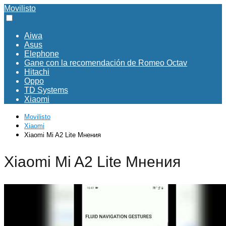
Movilisto
Aiwa
Asus
Elephone
Gane con la recomendación de Romeo Octav
Hitachi
Oppo
TD Systems
Xiaomi
Movilisto
Xiaomi
Xiaomi Mi A2 Lite Мнения
Xiaomi Mi A2 Lite Мнения