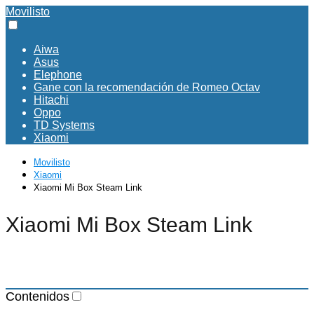
Movilisto
Aiwa
Asus
Elephone
Gane con la recomendación de Romeo Octav
Hitachi
Oppo
TD Systems
Xiaomi
Movilisto
Xiaomi
Xiaomi Mi Box Steam Link
Xiaomi Mi Box Steam Link
Contenidos