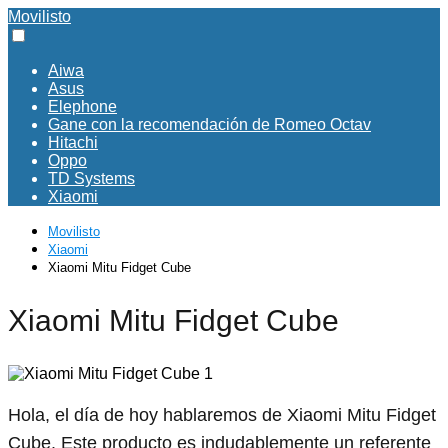
Movilisto
Aiwa
Asus
Elephone
Gane con la recomendación de Romeo Octav
Hitachi
Oppo
TD Systems
Xiaomi
Movilisto
Xiaomi
Xiaomi Mitu Fidget Cube
Xiaomi Mitu Fidget Cube
Hola, el día de hoy hablaremos de Xiaomi Mitu Fidget
Cube. Este producto es indudablemente un referente