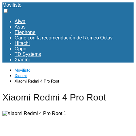
Movilisto
Aiwa
Asus
Elephone
Gane con la recomendación de Romeo Octav
Hitachi
Oppo
TD Systems
Xiaomi
Movilisto
Xiaomi
Xiaomi Redmi 4 Pro Root
Xiaomi Redmi 4 Pro Root