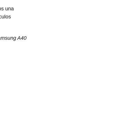
os una
culos
Samsung A40