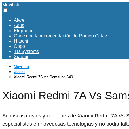
Movilisto
Aiwa
Asus
Elephone
Gane con la recomendación de Romeo Octav
Hitachi
Oppo
TD Systems
Xiaomi
Movilisto
Xiaomi
Xiaomi Redmi 7A Vs Samsung A40
Xiaomi Redmi 7A Vs Sam
Si buscas costes y opiniones de Xiaomi Redmi 7A Vs Sa
especialistas en novedosas tecnologías y no podía fal